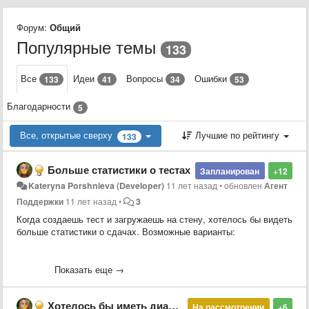
Форум:
Общий
Популярные темы
133
Все
Идеи
Вопросы
Ошибки
133
41
34
53
Благодарности
5
Все, открытые сверху
Лучшие по рейтингу
133
Больше статистики о тестах
Запланирован
+12
Kateryna Porshnieva (Developer)
11 лет назад
•
обновлен
Агент
Поддержки
11 лет назад
•
3
Когда создаешь тест и загружаешь на стену, хотелось бы видеть
больше статистики о сдачах. Возможные варианты:
Распределение сдач во времени (график либо
календарик, как на гитхабе)
Показать еще →
График по длительности сдачи
Топ-10 сдавших тест
Хотелось бы иметь диалоги для обмена сообщениями между пользователями и сразу видеть всю историю переписки
Самые проблемные вопросы (вопросы, на которые
На рассмотрении
+6