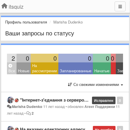
itsquiz
Профиль пользователя
Marisha Dudenko
Ваши запросы по статусу
2
0
0
0
0
0
На
Все
Новые
рассмотрении
Запланированные
Начатые
Завер
Со свежими изменениями
"Інтернет-з'єднання з сервером втрачено" постійно вибиває...
Исправлен
0
Marisha Dudenko
11 лет назад
•
обновлен
Агент Поддержки
11
лет назад
•
2
На вказану електронну адресу вже зареєстровано результати тестування
Не ошибка
0