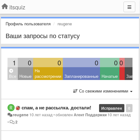
itsquiz
Профиль пользователя
reugene
Ваши запросы по статусу
1
0
0
0
0
0
На
Все
Новые
рассмотрении
Запланированные
Начатые
Завер
Со свежими изменениями
спам, а не рассылка. достали!
Исправлен
0
reugene
10 лет назад
•
обновлен
Агент Поддержки
10 лет назад
•
2