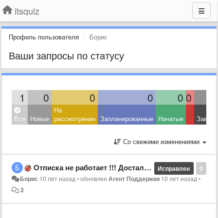
itsquiz
Профиль пользователя
Борис
Ваши запросы по статусу
1
0
0
0
0
0
На
Все
Новые
рассмотрении
Запланированные
Начатые
Завер
Со свежими изменениями
Отписка не работает !!! Достала рассылка ...
Исправлен
0
Борис
10 лет назад
•
обновлен
Агент Поддержки
10 лет назад
•
2