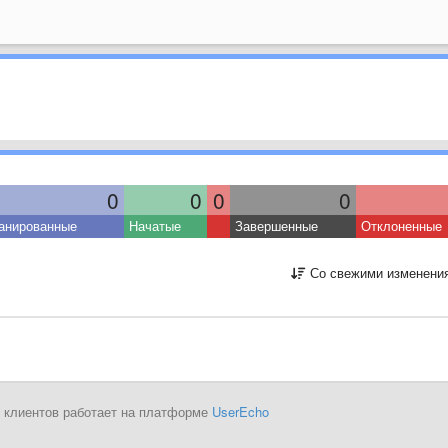
0
0
0
0
анированные
Начатые
Завершенные
Отклоненные
Со свежими изменени
 клиентов работает на платформе
UserEcho