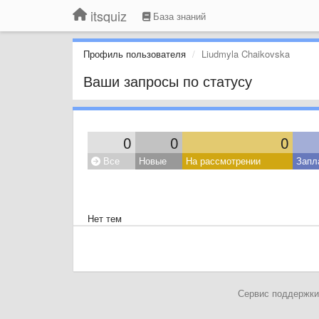
itsquiz
База знаний
Профиль пользователя
Liudmyla Chaikovska
Ваши запросы по статусу
0
0
0
Все
Новые
На рассмотрении
Запл
Нет тем
Сервис поддержки