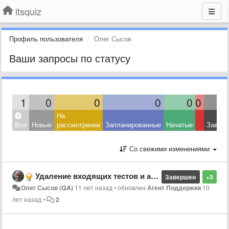
itsquiz
Профиль пользователя
Олег Сысов
Ваши запросы по статусу
1
0
0
0
0
0
На
Все
Новые
рассмотрении
Запланированные
Начатые
Завер
Со свежими изменениями
Удаление входящих тестов и активаций
Завершен
+3
Олег Сысов (QA)
11 лет назад
•
обновлен
Агент Поддержки
10
лет назад
•
2