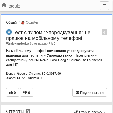
itsquiz
Общий
Ошибки
Тест с типом "Упорядкування" не
0
працює на мобільному телефоні
alexanderko
6 лет назад
•
0
На
мобільному
телефоні
неможливо упорядковувати
відповіді
для тестів типу
Упорядкування
. Перевірив як у
стандартному режимі мобільного Google Chrome, та і в "Версії
для ПК".
Версія Google Chrome: 80.0.3987.99
Xiaomi Mi A1, Android 9
0
0
Подписаться
Ответы
0
Старые сверху